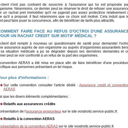
client n'est pas contraint de souscrire à l'assurance qui lui est proposée pa
rganisme. Néanmoins, ce dernier peut se réserver le droit de refuser une assuranc
r un rachat pret immobilier qu'il ne jugerait pas assez protectrice relativement 
le qu'il a proposé. Il faut néanmoins que ce choix soit motivé. Cela induit que l
ent peut faire jouer la concurrence, afin de bénéficier de tarifs plus attractifs.
COMMENT FAIRE FACE AU REFUS D'OCTROI D'UNE ASSURANC
POUR UN RACHAT CREDIT SUR MOTIF MÉDICAL ?
client doit remplir à nouveau un questionnaire de santé pour demander l'octro
ne assurance auprès de son organisme ou auprès d'organismes assurantiels tiers
 sa situation médicale a pu se dégrader depuis ses dernières demandes et c
nier peut se voir confronté à un refus de la part des organismes.
convention AERAS a été mise en place afin de faire bénéficier d'une procédur
cifique aux personnes présentant un tel risque.
our plus d'informations :
Sur cette convention consulter l'article dédié :
Assurance credit et conventio
AERAS
si que les divers éléments complémentaires :
Relatifs aux assurances crédits
présentation de l'
assurance emprunteur
sur le site vosdroits.service-public.fr.
Relatifs à la convention AERAS
présentation de la convention AERAS
sur le site vosdroits.service-public.fr.