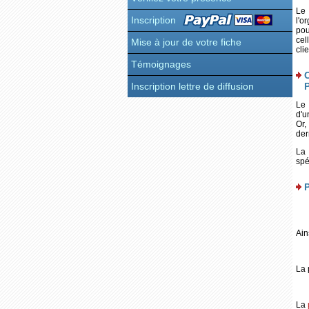
Le 
Inscription
l'o
pou
cel
Mise à jour de votre fiche
cli
Témoignages
Inscription lettre de diffusion
Le 
d'u
Or,
der
La 
spé
P
Ain
La 
La