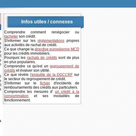
Infos utiles / connexes
Comprendre comment renégocier ou
racheter
son crédit.
n
S'informer sur les
réglementations
propres
s
aux activités de rachat de crédit.
r
Ce que change la
directive européenne MCD
e
pour les crédits immobiliers .
t
Pourquoi les
rachats de crédits
sont de plus
s
en plus populaires.
n
Comprendre ce qu'est un
regroupement de
crédits
et évaluer son utilité.
Ce que révèle
l'enquête de la DGCCRF
sur
l
le secteur du regroupement de crédit.
e
S'informer sur le
fichier
d'incidents de
t
remboursements des crédits aux particuliers.
e
Comprendre les mesures d'
un crédit à la
consommation
et ses modalités de
fonctionnement.
a