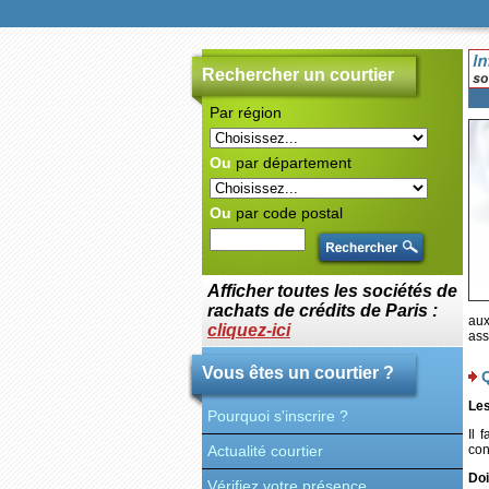
Rechercher un courtier
Par région
Ou
par département
Ou
par code postal
Afficher toutes les sociétés de
rachats de crédits de Paris :
aux
cliquez-ici
ass
Vous êtes un courtier ?
Les
Pourquoi s'inscrire ?
Il 
Actualité courtier
con
Doi
Vérifiez votre présence