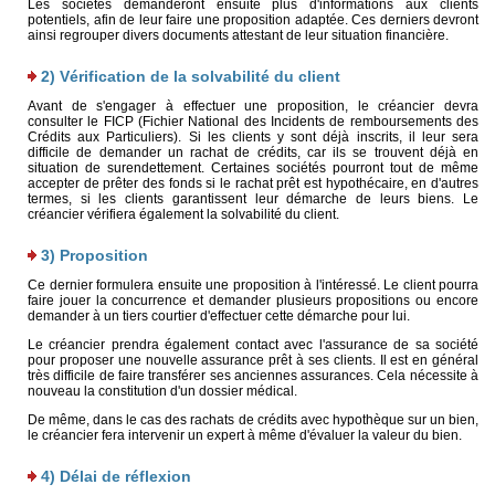
Les sociétés demanderont ensuite plus d'informations aux clients
potentiels, afin de leur faire une proposition adaptée. Ces derniers devront
ainsi regrouper divers documents attestant de leur situation financière.
2) Vérification de la solvabilité du client
Avant de s'engager à effectuer une proposition, le créancier devra
consulter le FICP (Fichier National des Incidents de remboursements des
Crédits aux Particuliers). Si les clients y sont déjà inscrits, il leur sera
difficile de demander un rachat de crédits, car ils se trouvent déjà en
situation de surendettement. Certaines sociétés pourront tout de même
accepter de prêter des fonds si le rachat prêt est hypothécaire, en d'autres
termes, si les clients garantissent leur démarche de leurs biens. Le
créancier vérifiera également la solvabilité du client.
3) Proposition
Ce dernier formulera ensuite une proposition à l'intéressé. Le client pourra
faire jouer la concurrence et demander plusieurs propositions ou encore
demander à un tiers courtier d'effectuer cette démarche pour lui.
Le créancier prendra également contact avec l'assurance de sa société
pour proposer une nouvelle assurance prêt à ses clients. Il est en général
très difficile de faire transférer ses anciennes assurances. Cela nécessite à
nouveau la constitution d'un dossier médical.
De même, dans le cas des rachats de crédits avec hypothèque sur un bien,
le créancier fera intervenir un expert à même d'évaluer la valeur du bien.
4) Délai de réflexion