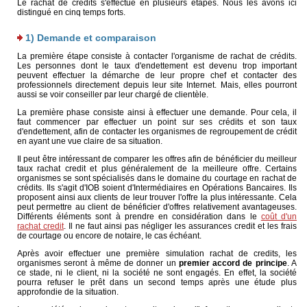
Le rachat de crédits s'effectue en plusieurs étapes. Nous les avons ici
distingué en cinq temps forts.
1) Demande et comparaison
La première étape consiste à contacter l'organisme de rachat de crédits.
Les personnes dont le taux d'endettement est devenu trop important
peuvent effectuer la démarche de leur propre chef et contacter des
professionnels directement depuis leur site Internet. Mais, elles pourront
aussi se voir conseiller par leur chargé de clientèle.
La première phase consiste ainsi à effectuer une demande. Pour cela, il
faut commencer par effectuer un point sur ses crédits et son taux
d'endettement, afin de contacter les organismes de regroupement de crédit
en ayant une vue claire de sa situation.
Il peut être intéressant de comparer les offres afin de bénéficier du meilleur
taux rachat credit et plus généralement de la meilleure offre. Certains
organismes se sont spécialisés dans le domaine du courtage en rachat de
crédits. Ils s'agit d'IOB soient d'Intermédiaires en Opérations Bancaires. Ils
proposent ainsi aux clients de leur trouver l'offre la plus intéressante. Cela
peut permettre au client de bénéficier d'offres relativement avantageuses.
Différents éléments sont à prendre en considération dans le
coût d'un
rachat credit
. Il ne faut ainsi pas négliger les assurances credit et les frais
de courtage ou encore de notaire, le cas échéant.
Après avoir effectuer une première simulation rachat de credits, les
organismes seront à même de donner un
premier accord de principe
. A
ce stade, ni le client, ni la société ne sont engagés. En effet, la société
pourra refuser le prêt dans un second temps après une étude plus
approfondie de la situation.