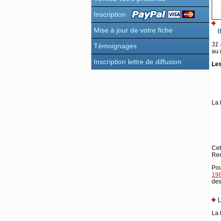
Inscription
Mise à jour de votre fiche
31
Témoignages
au 
Inscription lettre de diffusion
Le
La 
Cet
Rem
Pou
19
des
La 