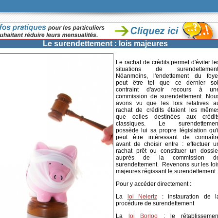
Le surendettement : lois majeures
Le rachat de crédits permet d'éviter le
situations de surendettement
Néanmoins, l'endettement du foye
peut être tel que ce dernier soi
contraint d'avoir recours à un
commission de surendettement. Nou
avons vu que les lois relatives a
rachat de crédits étaient les même
que celles destinées aux crédit
classiques. Le surendettemen
possède lui sa propre législation qu'i
peut être intéressant de connaîtr
avant de choisir entre : effectuer u
rachat prêt ou constituer un dossie
auprès de la commission d
surendettement. Revenons sur les loi
majeures régissant le surendettement.
Pour y accéder directement :
La
loi Neiertz
: instauration de l
procédure de surendettement
La
loi Borloo
: le rétablissemen