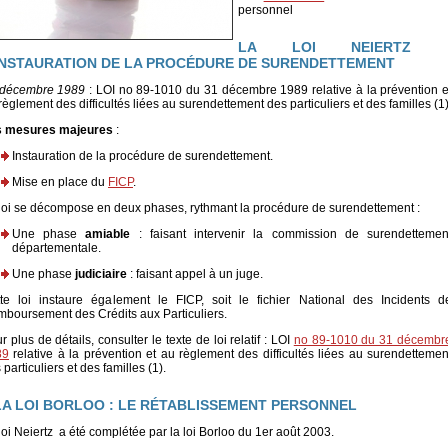
personnel
LA LOI NEIERTZ 
INSTAURATION DE LA PROCÉDURE DE SURENDETTEMENT
 décembre 1989
: LOI no 89-1010 du 31 décembre 1989 relative à la prévention e
règlement des difficultés liées au surendettement des particuliers et des familles (1
s mesures majeures
:
Instauration de la procédure de surendettement.
Mise en place du
FICP
.
loi se décompose en deux phases, rythmant la procédure de surendettement :
Une phase
amiable
: faisant intervenir la commission de surendettemen
départementale.
Une phase
judiciaire
: faisant appel à un juge.
te loi instaure également le FICP, soit le fichier National des Incidents d
boursement des Crédits aux Particuliers.
r plus de détails, consulter le texte de loi relatif : LOI
no 89-1010 du 31 décembr
89
relative à la prévention et au règlement des difficultés liées au surendettemen
 particuliers et des familles (1).
LA LOI BORLOO : LE RÉTABLISSEMENT PERSONNEL
loi Neiertz a été complétée par la loi Borloo du 1er août 2003.