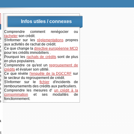
Infos utiles / connexes
Comprendre comment renégocier ou
racheter
son crédit.
s
S'informer sur les
réglementations
propres
.
aux activités de rachat de crédit.
r
Ce que change la
directive européenne MCD
t
pour les crédits immobiliers .
e
Pourquoi les
rachats de crédits
sont de plus
s
en plus populaires.
u
Comprendre ce qu'est un
regroupement de
s
crédits
et évaluer son utilité.
s
Ce que révèle
l'enquête de la DGCCRF
sur
t
le secteur du regroupement de crédit.
l
S'informer sur le
fichier
d'incidents de
e
remboursements des crédits aux particuliers.
n
Comprendre les mesures d'
un crédit à la
r
consommation
et ses modalités de
e
fonctionnement.
s
a
t