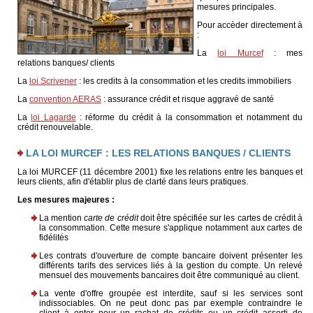
mesures principales.
Pour accèder directement à
:
La
loi Murcef
: mes
relations banques/ clients
La
loi Scrivene
r
: les credits à la consommation et les credits immobiliers
La
convention AERAS
: assurance crédit et risque aggravé de santé
La
loi Lagarde
: réforme du crédit à la consommation et notamment du
crédit renouvelable.
LA LOI MURCEF : LES RELATIONS BANQUES / CLIENTS
La loi MURCEF (11 décembre 2001) fixe les relations entre les banques et
leurs clients, afin d'établir plus de clarté dans leurs pratiques.
Les mesures majeures :
La mention
carte de crédit
doit être spécifiée sur les cartes de crédit à
la consommation. Cette mesure s'applique notamment aux cartes de
fidélités
Les contrats d'ouverture de compte bancaire doivent présenter les
différents tarifs des services liés à la gestion du compte. Un relevé
mensuel des mouvements bancaires doit être communiqué au client.
La vente d'offre groupée est interdite, sauf si les services sont
indissociables. On ne peut donc pas par exemple contraindre le