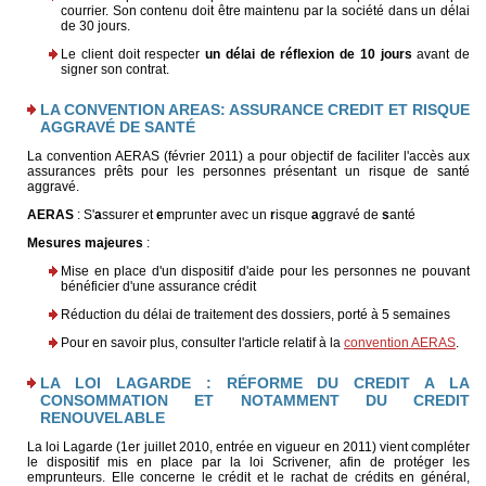
courrier. Son contenu doit être maintenu par la société dans un délai
de 30 jours.
Le client doit respecter
un délai de réflexion de 10 jours
avant de
signer son contrat.
LA CONVENTION AREAS: ASSURANCE CREDIT ET RISQUE
AGGRAVÉ DE SANTÉ
La convention AERAS (février 2011) a pour objectif de faciliter l'accès aux
assurances prêts pour les personnes présentant un risque de santé
aggravé.
AERAS
: S'
a
ssurer et
e
mprunter avec un
r
isque
a
ggravé de
s
anté
Mesures majeures
:
Mise en place d'un dispositif d'aide pour les personnes ne pouvant
bénéficier d'une assurance crédit
Réduction du délai de traitement des dossiers, porté à 5 semaines
Pour en savoir plus, consulter l'article relatif à la
convention AERAS
.
LA LOI LAGARDE : RÉFORME DU CREDIT A LA
CONSOMMATION ET NOTAMMENT DU CREDIT
RENOUVELABLE
La loi Lagarde (1er juillet 2010, entrée en vigueur en 2011) vient compléter
le dispositif mis en place par la loi Scrivener, afin de protéger les
emprunteurs. Elle concerne le crédit et le rachat de crédits en général,