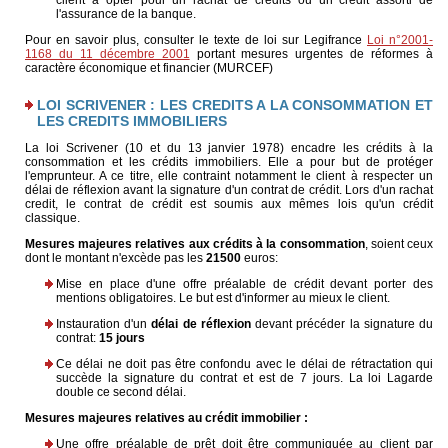
client à opter pour un rachat de crédits ou un crédit assorti de
l'assurance de la banque.
Pour en savoir plus, consulter le texte de loi sur Legifrance
Loi n°2001-
1168 du 11 décembre 2001
portant mesures urgentes de réformes à
caractère économique et financier (MURCEF)
LOI SCRIVENER : LES CREDITS A LA CONSOMMATION ET
LES CREDITS IMMOBILIERS
La loi Scrivener (10 et du 13 janvier 1978) encadre les crédits à la
consommation et les crédits immobiliers. Elle a pour but de protéger
l'emprunteur. A ce titre, elle contraint notamment le client à respecter un
délai de réflexion avant la signature d'un contrat de crédit. Lors d'un rachat
credit, le contrat de crédit est soumis aux mêmes lois qu'un crédit
classique.
Mesures majeures relatives aux crédits à la consommation
, soient ceux
dont le montant n'excède pas les
21500
euros:
Mise en place d'une offre préalable de crédit devant porter des
mentions obligatoires. Le but est d'informer au mieux le client.
Instauration d'un
délai de réflexion
devant précéder la signature du
contrat:
15 jours
Ce délai ne doit pas être confondu avec le délai de rétractation qui
succède la signature du contrat et est de 7 jours. La loi Lagarde
double ce second délai.
Mesures majeures relatives au crédit immobilier :
Une offre préalable de prêt doit être communiquée au client par