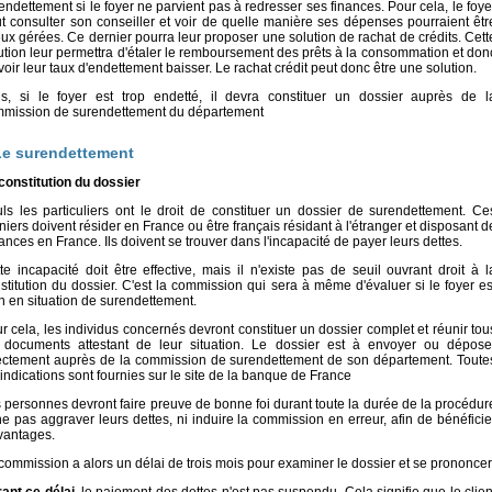
endettement si le foyer ne parvient pas à redresser ses finances. Pour cela, le foye
t consulter son conseiller et voir de quelle manière ses dépenses pourraient êtr
ux gérées. Ce dernier pourra leur proposer une solution de rachat de crédits. Cett
ution leur permettra d'étaler le remboursement des prêts à la consommation et don
voir leur taux d'endettement baisser. Le rachat crédit peut donc être une solution.
s, si le foyer est trop endetté, il devra constituer un dossier auprès de l
mission de surendettement du département
Le surendettement
constitution du dossier
ls les particuliers ont le droit de constituer un dossier de surendettement. Ce
niers doivent résider en France ou être français résidant à l'étranger et disposant d
ances en France. Ils doivent se trouver dans l'incapacité de payer leurs dettes.
te incapacité doit être effective, mais il n'existe pas de seuil ouvrant droit à l
stitution du dossier. C'est la commission qui sera à même d'évaluer si le foyer es
n en situation de surendettement.
r cela, les individus concernés devront constituer un dossier complet et réunir tou
 documents attestant de leur situation. Le dossier est à envoyer ou dépose
ectement auprès de la commission de surendettement de son département. Toute
 indications sont fournies sur le site de la banque de France
 personnes devront faire preuve de bonne foi durant toute la durée de la procédur
ne pas aggraver leurs dettes, ni induire la commission en erreur, afin de bénéficie
vantages.
commission a alors un délai de trois mois pour examiner le dossier et se prononcer