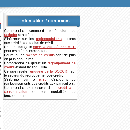
Infos utiles / connexes
Comprendre comment renégocier ou
racheter
son crédit.
e
S'informer sur les
réglementations
propres
t
aux activités de rachat de crédit.
t
Ce que change la
directive européenne MCD
e
pour les crédits immobiliers .
t
Pourquoi les
rachats de crédits
sont de plus
e
en plus populaires.
e
Comprendre ce qu'est un
regroupement de
r
crédits
et évaluer son utilité.
i
Ce que révèle
l'enquête de la DGCCRF
sur
a
le secteur du regroupement de crédit.
t
S'informer sur le
fichier
d'incidents de
remboursements des crédits aux particuliers.
Comprendre les mesures d'
un crédit à la
consommation
et ses modalités de
fonctionnement.
t
e
u
.
e