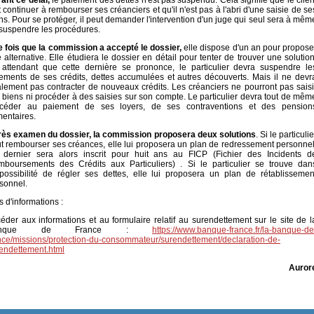
ant ce délai,
le paiement des dettes n'est pas suspendu. Cela signifie que le clien
t continuer à rembourser ses créanciers et qu'il n'est pas à l'abri d'une saisie de se
ns. Pour se protéger, il peut demander l'intervention d'un juge qui seul sera à mêm
suspendre les procédures.
 fois que la commission a accepté le dossier,
elle dispose d'un an pour propose
 alternative. Elle étudiera le dossier en détail pour tenter de trouver une solution
attendant que cette dernière se prononce, le particulier devra suspendre le
ements de ses crédits, dettes accumulées et autres découverts. Mais il ne devr
lement pas contracter de nouveaux crédits. Les créanciers ne pourront pas saisi
 biens ni procéder à des saisies sur son compte. Le particulier devra tout de mêm
océder au paiement de ses loyers, de ses contraventions et des pension
mentaires.
ès examen du dossier, la commission proposera deux solutions
. Si le particulie
t rembourser ses créances, elle lui proposera un plan de redressement personnel
dernier sera alors inscrit pour huit ans au FICP (Fichier des Incidents d
boursements des Crédits aux Particuliers) . Si le particulier se trouve dan
mpossibilité de régler ses dettes, elle lui proposera un plan de rétablissemen
sonnel.
s d'informations :
éder aux informations et au formulaire relatif au surendettement sur le site de l
anque de France :
https://www.banque-france.fr/la-banque-de
nce/missions/protection-du-consommateur/surendettement/declaration-de-
endettement.html
Auror