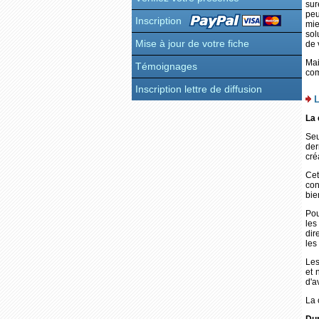
sur
peu
Inscription
mie
sol
Mise à jour de votre fiche
de 
Mai
Témoignages
com
Inscription lettre de diffusion
La 
Seu
der
cré
Cet
con
bie
Pou
les
dir
les
Les
et 
d'a
La 