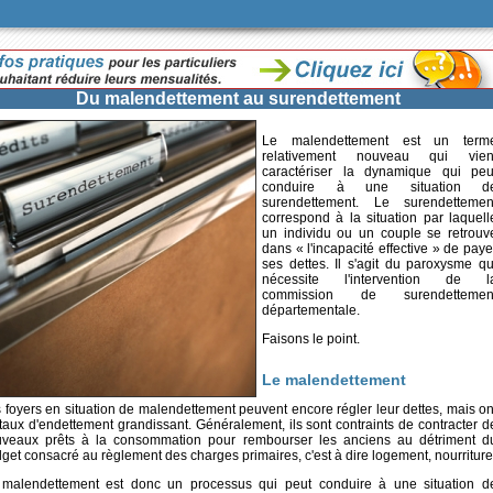
Du malendettement au surendettement
Le malendettement est un term
relativement nouveau qui vien
caractériser la dynamique qui peu
conduire à une situation d
surendettement. Le surendettemen
correspond à la situation par laquell
un individu ou un couple se retrouv
dans « l'incapacité effective » de paye
ses dettes. Il s'agit du paroxysme qu
nécessite l'intervention de l
commission de surendettemen
départementale.
Faisons le point.
Le malendettement
 foyers en situation de malendettement peuvent encore régler leur dettes, mais on
taux d'endettement grandissant. Généralement, ils sont contraints de contracter d
veaux prêts à la consommation pour rembourser les anciens au détriment d
get consacré au règlement des charges primaires, c'est à dire logement, nourriture
malendettement est donc un processus qui peut conduire à une situation d