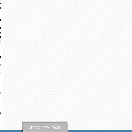
t
s
e
r
.
s
a
r
e
s
r
.
e
s
t
a
-
e
VRDCI 1999 - 2026