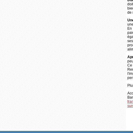
Dur
doi
bie
de 
Une
une
En 
pai
éga
ses
pr
ali
Apr
peu
Ce 
Rem
l'i
per
Plu
Acc
B
fra
sur