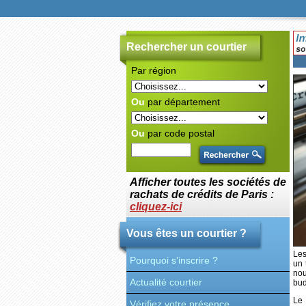
Rechercher un courtier
Par région
Ou
par département
Ou
par code postal
Afficher toutes les sociétés de
rachats de crédits de Paris :
cliquez-ici
Vous êtes un courtier ?
Les
Pourquoi s'inscrire ?
un 
nou
Actualité courtier
bud
Le 
Vérifiez votre présence