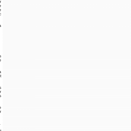
r
e
e
c
a
s
e
a
t
s
r
s
e
r
.