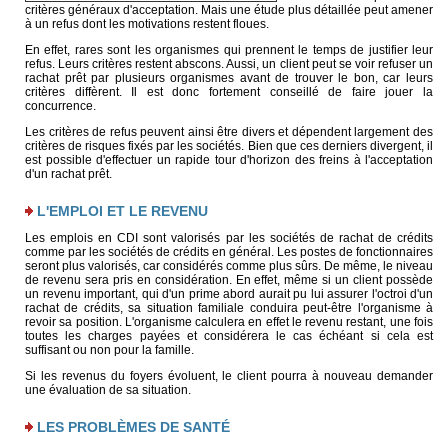
critères généraux d'acceptation. Mais une étude plus détaillée peut amener
à un refus dont les motivations restent floues.
En effet, rares sont les organismes qui prennent le temps de justifier leur
refus. Leurs critères restent abscons. Aussi, un client peut se voir refuser un
rachat prêt par plusieurs organismes avant de trouver le bon, car leurs
critères diffèrent. Il est donc fortement conseillé de faire jouer la
concurrence.
Les critères de refus peuvent ainsi être divers et dépendent largement des
critères de risques fixés par les sociétés. Bien que ces derniers divergent, il
est possible d'effectuer un rapide tour d'horizon des freins à l'acceptation
d'un rachat prêt.
L'EMPLOI ET LE REVENU
Les emplois en CDI sont valorisés par les sociétés de rachat de crédits
comme par les sociétés de crédits en général. Les postes de fonctionnaires
seront plus valorisés, car considérés comme plus sûrs. De même, le niveau
de revenu sera pris en considération. En effet, même si un client possède
un revenu important, qui d'un prime abord aurait pu lui assurer l'octroi d'un
rachat de crédits, sa situation familiale conduira peut-être l'organisme à
revoir sa position. L'organisme calculera en effet le revenu restant, une fois
toutes les charges payées et considérera le cas échéant si cela est
suffisant ou non pour la famille.
Si les revenus du foyers évoluent, le client pourra à nouveau demander
une évaluation de sa situation.
LES PROBLÈMES DE SANTÉ