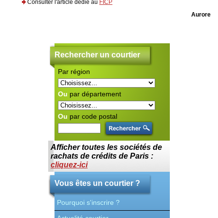
Consulter l'article dédié au
FICP
Aurore
Rechercher un courtier
Par région
C
ra
S'
au
Ou
par département
Ce
po
Po
Ou
par code postal
en
Co
cr
Ce
Afficher toutes les sociétés de
le
S'
rachats de crédits de Paris :
re
cliquez-ici
Co
co
fo
Vous êtes un courtier ?
Pourquoi s'inscrire ?