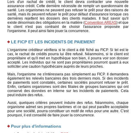
Lors d'un rachat de crédit, le client devra contracter une nouvelle
assurance crédit. Cette dernière nécessite de remplir un questionnaire de
santé. Les organismes ne peuvent pas refuser le prêt pour des raisons de
santé, mais ils peuvent refuser le prêt pour défaut d'assurance lorsque ces
dernières rejettent les dossiers des clients malades. Il faut savoir qu'il
existe désormais des obligations en la matière (
Convention AREAS
) et que
le client n'est pas contraint de choisir l'assurance proposée par
l'organisme. Il peut ainsi faire jouer la concurrence.
LE FICP ET LES INCIDENTS DE PAIEMENT
L'organisme créditeur vérifiera si le client a été fiché au FICP. Si tel est le
cas, le rachat de crédits pourra lui être refusé. Néanmoins, si le client est
propriétaire et qu'il met en hypothèque son bien, il pourra voir son dossier
accepté. Les individus qui ne sont pas propriétaires pourront quant à eux
solliciter une caution hypothécaire auprès de leurs proches.
Mais, l'organisme ne s'intéressera pas simplement au FICP. Il demandera
également les relevés bancaires des trois derniers mois. Si des incidents
de paiements sont constatés, certaines sociétés pourront refuser le prêt.
Enfin, certains organismes sont des filiales de groupes bancaires qui ont
conservé des données en interne sur les incidents de paiements. Cela
peut induire des refus.
Aussi, quelques critères peuvent induire des refus. Néanmoins, chaque
organisme admet ses propres barèmes et ce qui peut paraître acceptable
pour une société, pourra constituer un motif de refus pour une autre. C'est
pourquoi, il est conseillé de faire jouer la concurrence.
Pour plus d'informations